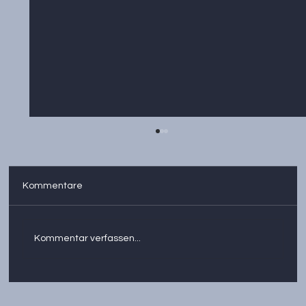
Kommentare
Kommentar verfassen...
Transformation, Digitalisierung,
Fachkräftesicherung – mit bis zu 80 %