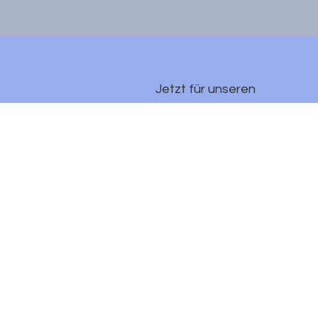
Jetzt für unseren 
Newsletter anmelden
E-Mail-Adresse
*
Ja, ich möchte mich 
für den Newsletter 
anmelden.
*
Anmelden
Datenschutz
MEINE KANÄLE