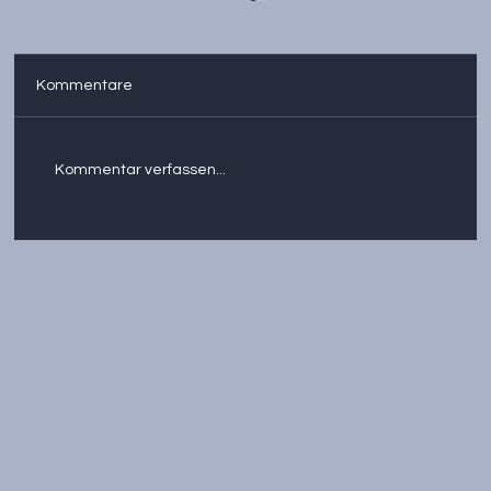
Kommentare
Kommentar verfassen...
Transformation, Digitalisierung,
Fachkräftesicherung – mit bis zu 80 %
geförderter Beratung