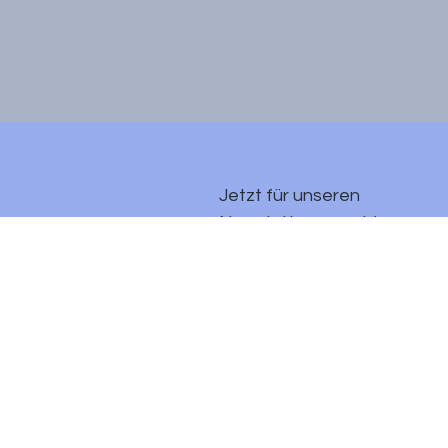
Jetzt für unseren 
Newsletter anmelden
E-Mail-Adresse
*
Ja, ich möchte mich 
für den Newsletter 
anmelden.
*
Anmelden
Datenschutz