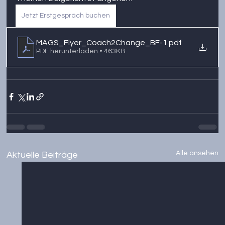
Jetzt Erstgespräch buchen
MAGS_Flyer_Coach2Change_BF-1
.pdf
PDF herunterladen • 463KB
Alle ansehen
Aktuelle Beiträge