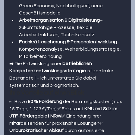
Green Economy, Nachhaltigkeit, neue 
Geschäftsmodelle
Arbeitsorganisation & Digitalisierung
– 
zukunftsfähige Prozesse, flexible 
Arbeitsstrukturen, Technikeinsatz
Fachkräftesicherung & Personalentwicklung
– 
Kompetenzanalyse, Weiterbildungsstrategie, 
Mitarbeiterbindung
➡️ Die Entwicklung einer 
betrieblichen 
Kompetenzentwicklungsstrategie
 ist zentraler 
Bestandteil – ich unterstütze Sie dabei 
systematisch und pragmatisch.
Ihre Vorteile auf einen Blick
✅ Bis zu 
80 % Förderung
 der Beratungskosten (max. 
15 Tage, 1.123 €/Tag)✅ Fokus auf 
KMU mit Sitz im 
JTF-Fördergebiet NRW
✅ Einbindung Ihrer 
Mitarbeitenden für praxisnahe Lösungen✅ 
Unbürokratischer Ablauf
 durch autorisierte 