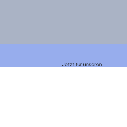
Jetzt für unseren 
Newsletter anmelden
E-Mail-Adresse
*
Ja, ich möchte mich 
für den Newsletter 
anmelden.
*
Anmelden